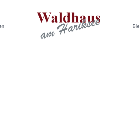
en
Bie